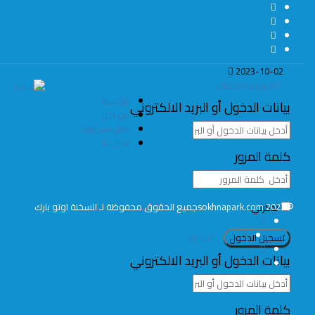
2023-10-02
لا توجد تعليقات
الرئيسية
بيانات الدخول أو البريد الالكتروني
البحث
من نحن
عن:
اطلب سيارتك
اتصل بنا
كلمة المرور
الرئيسية
من نحن
اطلب سيارتك
الأخبار
سياسة التعاقد
معلومات تهمك
إتصل بنا
© 2023 sokhnapark.com
جميع الحقوق محفوظة لـ السخنة اوتو بارك
تذكرني
اشتراك
بيانات الدخول أو البريد الالكتروني
قريب
كلمة المرور