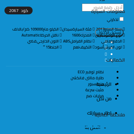
معلومات السيارة
كود
2067
تذكرني
سنة الصنع
2013
فئة السيارة
سيدان
الكيلو متر
109000 كم/بالالف
اشتراك
نوع الوقود
بنزين
المحرك
1600
ناقل الحركة
Automatic
الدفع
امامي
نظام الفرامل
ABS
اللون الخارجي
فضي
لون الفرش
أسود
التكييف
نعم
الجنط
15 ″
الكماليات
نظام توفير ECO
طارة مالتى فانكشن
الرئيسية
جنط سبور
مثبت سرعة
مرايات ضم
من نحن
اطلب سيارتك
ملاحظة اضافية
اتصل بنا