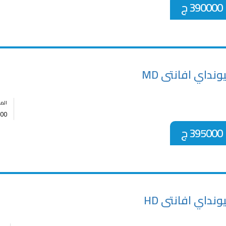
390000 ج
نداي افانتى MD
الم
00
395000 ج
نداي افانتى HD