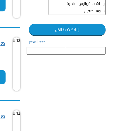
إعادة ضبط الكل
12
هيو
حدد السعر
12
هيو