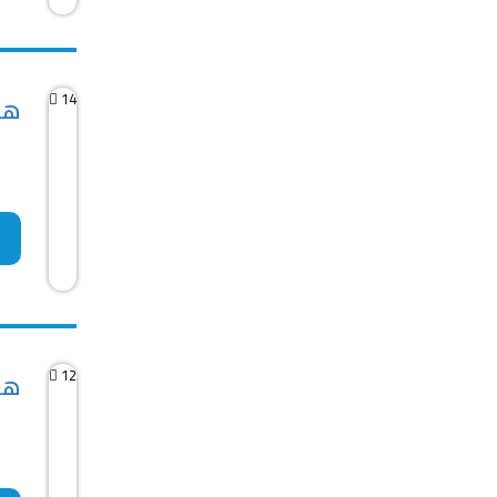
14
هيو
12
هيو