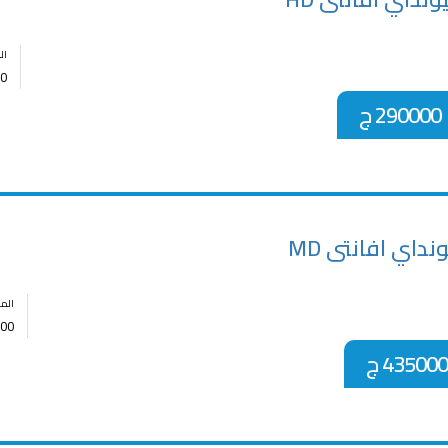
ال
0
290000 ج
نداي افانتى MD
الم
00
435000 ج