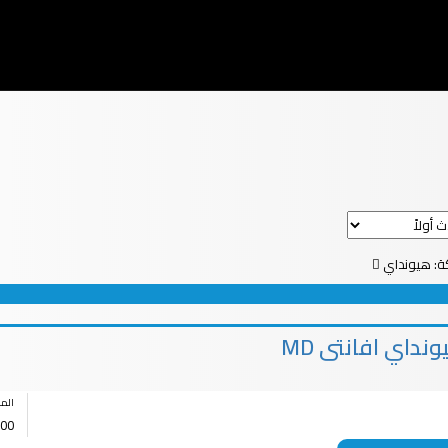
كة:
هيونداي
نداي افانتى MD
الم
00