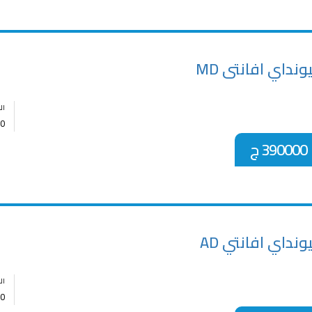
نداي افانتى MD
ال
0
390000 ج
نداي افانتي AD
ال
0