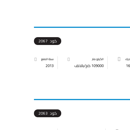
كود
2067
حرك
الكيلو متر
سنة الصنع
16
109000 كم/بالالف
2013
كود
2063