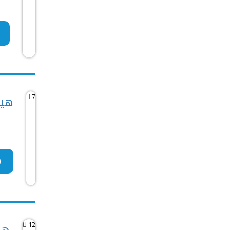
7
هيو
12
هيو