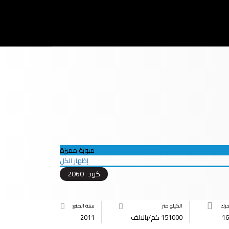
مبوبة مميزة
إظهار الكل
كود
2060
حرك
الكيلو متر
سنة الصنع
16
151000 كم/بالالف
2011