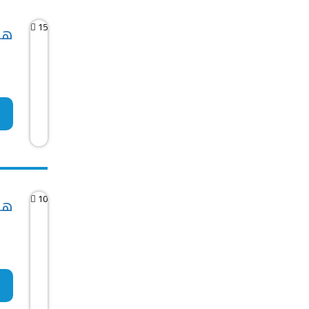
15
هيو
10
هيو