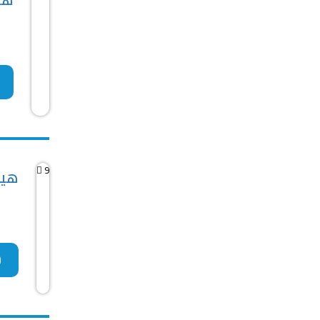
9
هيو