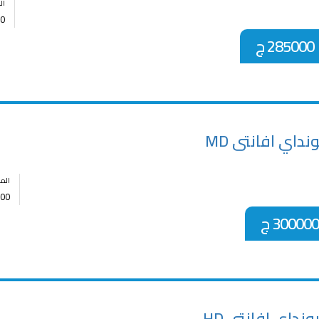
ال
0
285000 ج
نداي افانتى MD
الم
00
300000 ج
نداي افانتى HD